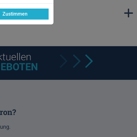
Zustimmen
tron?
gung.