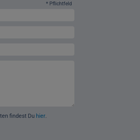
* Pflichtfeld
en findest Du
hier
.