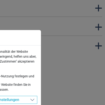
eichert?
onalität der Website
wingend, helfen uns aber,
 "Zustimmen" akzeptieren
-Nutzung festlegen und
rende
Website finden Sie in
passen.
nstellungen